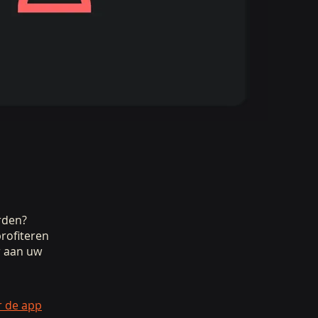
rden?
rofiteren
r aan uw
r de app