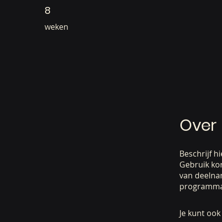
8
8 weken
weken
Over
Beschrijf 
Gebruik kor
van deelna
programma
Je kunt oo