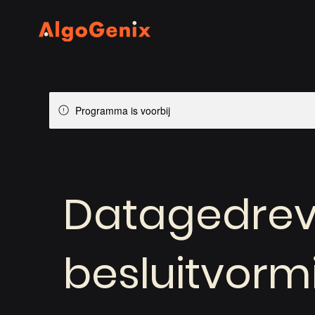
Programma is voorbij
Datagedre
besluitvorm