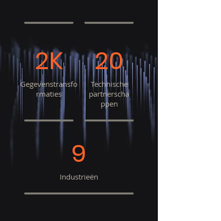
2K
20
Gegevenstransfo
Technische
rmaties
partnerscha
ppen
9
Industrieën