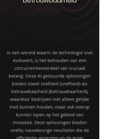
betrouwbaarheid
In een wereld waarin de technologie snel
evolueert, is het behouden van een
concurrentievoordeel van cruciaal
belang. Onze AI-gestuurde oplossingen
bieden zowel snelheid (snelheid) als
betrouwbaarheid (betrouwbaarheid),
waardoor bedrijven niet alleen gelijke
tred kunnen houden, maar ook voorop
kunnen lopen op het gebied van
innovatie. Deze oplossingen bieden
snelle, nauwkeurige resultaten die de
efficiëntie vergroten en de groei