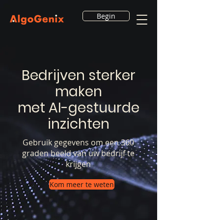
Begin
Bedrijven sterker
maken
met AI-gestuurde
inzichten
Gebruik gegevens om een 360
graden beeld van uw bedrijf te
krijgen
Kom meer te weten