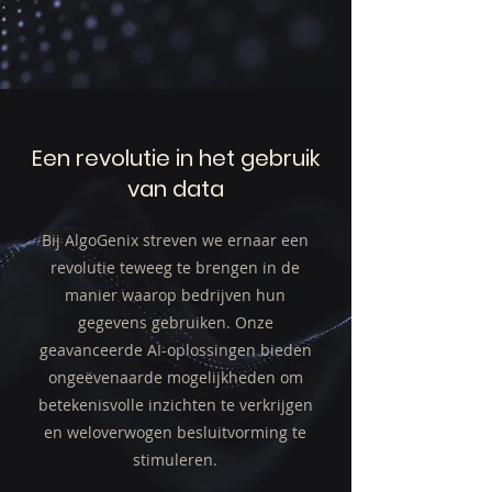
Een revolutie in het gebruik
van data
Bij AlgoGenix streven we ernaar een
revolutie teweeg te brengen in de
manier waarop bedrijven hun
gegevens gebruiken. Onze
geavanceerde AI-oplossingen bieden
ongeëvenaarde mogelijkheden om
betekenisvolle inzichten te verkrijgen
en weloverwogen besluitvorming te
stimuleren.