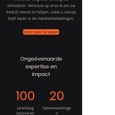
stimuleren. Vertrouw op onze AI om uw
bedrijf vooruit te helpen, zodat u voorop
blijft lopen in de marktontwikkelingen.
Kom meer te weten
Ongeëvenaarde
expertise en
impact
100
20
Jarenlang
Samenwerkinge
innoveren
n