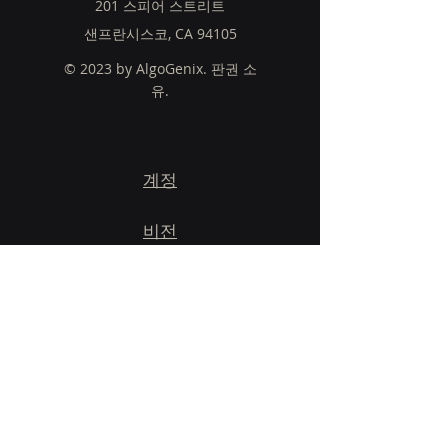
201 스피어 스트리트
샌프란시스코, CA 94105
© 2023 by AlgoGenix. 판권 소
유.
계정
비전
프로그램들
블로그
시작하다