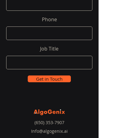
Phone
Job Title
Get in Touch
(650) 353-7907
Info@algogenix.ai