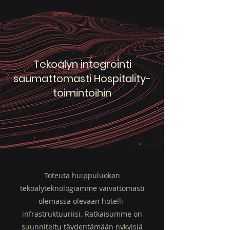
Tekoälyn integrointi
saumattomasti Hospitality-
toimintoihin
Toteuta huippuluokan
tekoälyteknologiamme vaivattomasti
olemassa olevaan hotelli-
infrastruktuuriisi. Ratkaisumme on
suunniteltu täydentämään nykyisiä