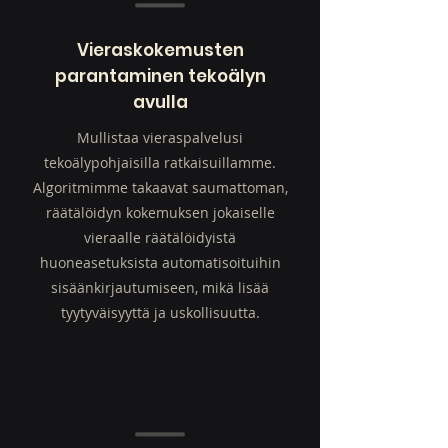
Vieraskokemusten
parantaminen tekoälyn
avulla
Mullistaa vieraspalvelusi
tekoälypohjaisilla ratkaisuillamme.
Algoritmimme takaavat saumattoman,
räätälöidyn kokemuksen jokaiselle
vieraalle räätälöidyistä
huoneasetuksista automatisoituihin
sisäänkirjautumiseen, mikä lisää
tyytyväisyyttä ja uskollisuutta.