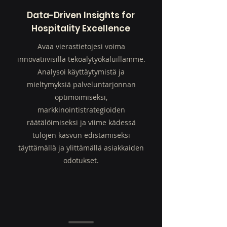
Data-Driven Insights for
Hospitality Excellence
Avaa vierastietojesi voima
innovatiivisilla tekoälytyökaluillamme.
Analysoi käyttäytymistä ja
mieltymyksiä palveluntarjonnan
optimoimiseksi,
markkinointistrategioiden
räätälöimiseksi ja viime kädessä
tulojen kasvun edistämiseksi
täyttämällä ja ylittämällä asiakkaiden
odotukset.