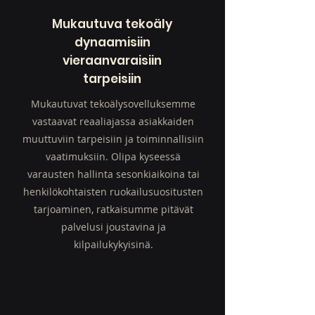
Mukautuva tekoäly
dynaamisiin
vieraanvaraisiin
tarpeisiin
Mukautuvat tekoälysovelluksemme
vastaavat reaaliajassa asiakkaiden
muuttuviin tarpeisiin ja toiminnallisiin
vaatimuksiin. Olipa kyseessä
varausten hallinta sesonkiaikoina tai
henkilökohtaisten ruokailusuositusten
tarjoaminen, ratkaisumme pitävät
palvelusi joustavina ja
kilpailukykyisinä.