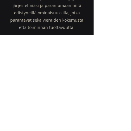
järjestelmiäsi ja parantamaan niitä
edistyneillä ominaisuuksilla, jotka
parantavat sekä vieraiden kokemusta
että toiminnan tuottavuutta.
(650) 353-7907
Info@algogenix.ai
201 Spear Street
San Francisco, CA 94105
© 2023, AlgoGenix. Kaikki
oikeudet pidätetään.
Koti