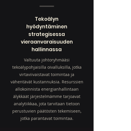
Tekoälyn
hyödyntäminen
strategisessa
vieraanvaraisuuden
hallinnassa
Valtuuta johtoryhmääsi
tekoälypohjaisilla oivalluksilla, jotka
virtaviivaistavat toimintaa ja
vähentävät kustannuksia. Resurssien
allokoinnista energianhallintaan
älykkäät järjestelmämme tarjoavat
analytiikkaa, jota tarvitaan tietoon
perustuvien päätösten tekemiseen,
jotka parantavat toimintaa.