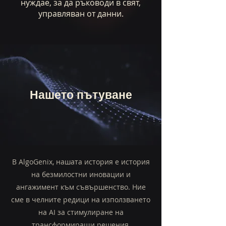
нуждае, за да ръководи в свят,
управляван от данни.
Нашето пътуване
В AlgoGenix, нашата история е история
на безмилостни иновации и
ангажимент към съвършенство. Ние
сме в челните редици на използването
на AI за стимулиране на
трансформиращи решения,