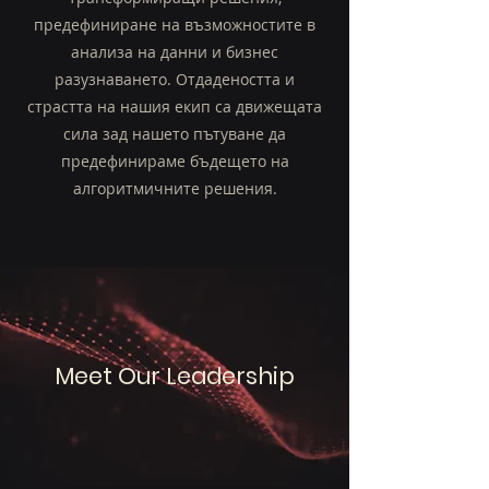
предефиниране на възможностите в
анализа на данни и бизнес
разузнаването. Отдадеността и
страстта на нашия екип са движещата
сила зад нашето пътуване да
предефинираме бъдещето на
алгоритмичните решения.
Meet Our Leadership