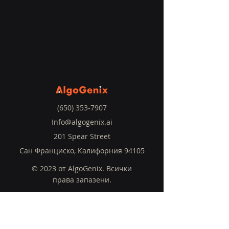
(650) 353-7907
Info@algogenix.ai
201 Spear Street
Сан Франциско, Калифорния 94105
© 2023 от AlgoGenix. Всички
права запазени.
У дома