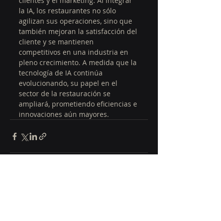
clientes y el marketing. Al integrar 
la IA, los restaurantes no sólo 
agilizan sus operaciones, sino que 
también mejoran la satisfacción del 
cliente y se mantienen 
competitivos en una industria en 
pleno crecimiento. A medida que la 
tecnología de IA continúa 
evolucionando, su papel en el 
sector de la restauración se 
ampliará, prometiendo eficiencias e 
innovaciones aún mayores.
Entradas recientes
Ver todo