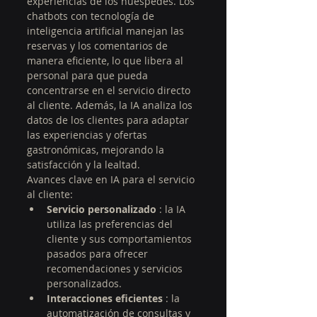
experiencias de los huéspedes. Los 
chatbots con tecnología de 
inteligencia artificial manejan las 
reservas y los comentarios de 
manera eficiente, lo que libera al 
personal para que pueda 
concentrarse en el servicio directo 
al cliente. Además, la IA analiza los 
datos de los clientes para adaptar 
las experiencias y ofertas 
gastronómicas, mejorando la 
satisfacción y la lealtad.
Avances clave en IA para el servicio 
al cliente:
Servicio personalizado
 : la IA 
utiliza las preferencias del 
cliente y sus comportamientos 
pasados para ofrecer 
recomendaciones y servicios 
personalizados.
Interacciones eficientes
 : la 
automatización de consultas y 