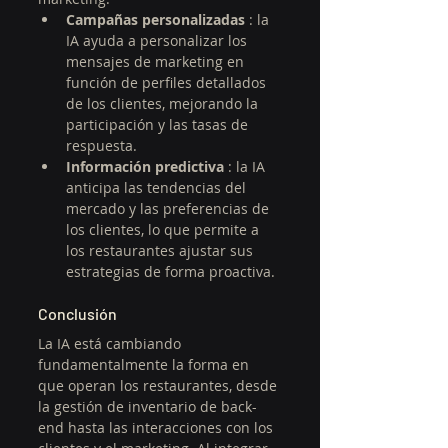
Campañas personalizadas
 : la 
IA ayuda a personalizar los 
mensajes de marketing en 
función de perfiles detallados 
de los clientes, mejorando la 
participación y las tasas de 
respuesta.
Información predictiva
 : la IA 
anticipa las tendencias del 
mercado y las preferencias de 
los clientes, lo que permite a 
los restaurantes ajustar sus 
estrategias de forma proactiva.
Conclusión
La IA está cambiando 
fundamentalmente la forma en 
que operan los restaurantes, desde 
la gestión de inventario de back-
end hasta las interacciones con los 