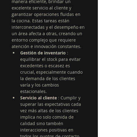
manera eficiente, brindar un 
excelente servicio al cliente y 
garantizar operaciones fluidas en 
la cocina. Estas tareas están 
interconectadas y el desempeño en 
un área afecta a otras, creando un 
entorno complejo que requiere 
atención e innovación constantes.
Gestión de inventario
 : 
equilibrar el stock para evitar 
excedentes o escasez es 
crucial, especialmente cuando 
la demanda de los clientes 
varía y los cambios 
estacionales.
Servicio al cliente
 : Cumplir y 
superar las expectativas cada 
vez más altas de los clientes 
implica no solo comida de 
calidad sino también 
interacciones positivas en 
todos los puntos de contacto 