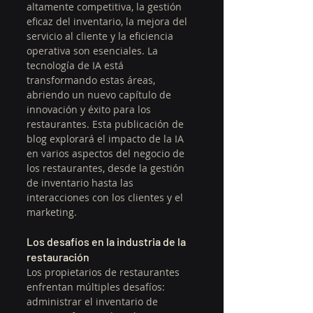
altamente competitiva, la gestión 
eficaz del inventario, la mejora del 
servicio al cliente y la eficiencia 
operativa son esenciales. La 
tecnología de IA está 
transformando estas áreas, 
abriendo un nuevo capítulo de 
innovación y éxito para los 
restaurantes. Esta publicación de 
blog explorará el impacto de la IA 
en varios aspectos del negocio de 
los restaurantes, desde la gestión 
de inventario hasta las 
interacciones con los clientes y el 
marketing.
Los desafíos en la industria de la 
restauración
Los propietarios de restaurantes 
enfrentan múltiples desafíos: 
administrar el inventario de 