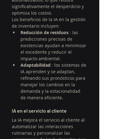
significativamente el desperdicio y 
optimiza los costos.
Los beneficios de la IA en la gestión 
de inventario incluyen:
Reducción de residuos
 : las 
predicciones precisas de 
existencias ayudan a minimizar 
el excedente y reducir el 
impacto ambiental.
Adaptabilidad
 : los sistemas de 
IA aprenden y se adaptan, 
refinando sus pronósticos para 
manejar los cambios en la 
demanda y la estacionalidad 
de manera eficiente.
IA en el servicio al cliente
La IA mejora el servicio al cliente al 
automatizar las interacciones 
rutinarias y personalizar las 