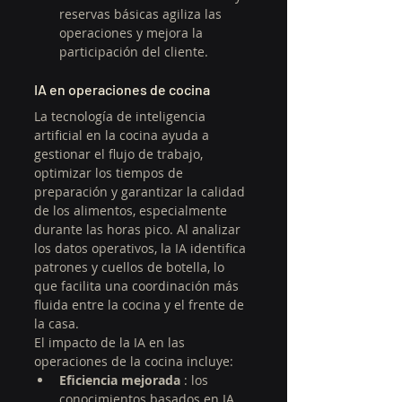
reservas básicas agiliza las 
operaciones y mejora la 
participación del cliente.
IA en operaciones de cocina
La tecnología de inteligencia 
artificial en la cocina ayuda a 
gestionar el flujo de trabajo, 
optimizar los tiempos de 
preparación y garantizar la calidad 
de los alimentos, especialmente 
durante las horas pico. Al analizar 
los datos operativos, la IA identifica 
patrones y cuellos de botella, lo 
que facilita una coordinación más 
fluida entre la cocina y el frente de 
la casa.
El impacto de la IA en las 
operaciones de la cocina incluye:
Eficiencia mejorada
 : los 
conocimientos basados en IA 