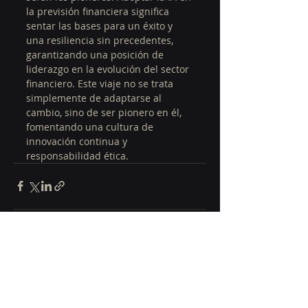
la previsión financiera significa 
sentar las bases para un éxito y 
una resiliencia sin precedentes, 
garantizando una posición de 
liderazgo en la evolución del sector 
financiero. Este viaje no se trata 
simplemente de adaptarse al 
cambio, sino de ser pionero en él, 
fomentando una cultura de 
innovación continua y 
responsabilidad ética.
Entradas recientes
Ver todo