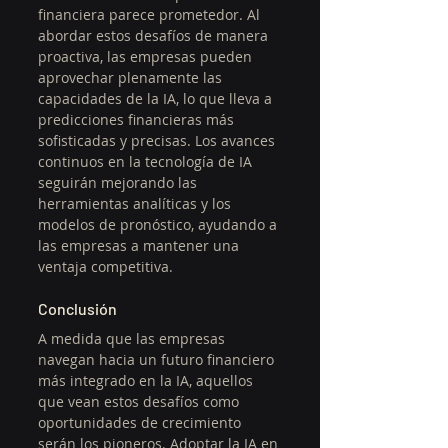
financiera parece prometedor. Al 
abordar estos desafíos de manera 
proactiva, las empresas pueden 
aprovechar plenamente las 
capacidades de la IA, lo que lleva a 
predicciones financieras más 
sofisticadas y precisas. Los avances 
continuos en la tecnología de IA 
seguirán mejorando las 
herramientas analíticas y los 
modelos de pronóstico, ayudando a 
las empresas a mantener una 
ventaja competitiva.
Conclusión
A medida que las empresas 
navegan hacia un futuro financiero 
más integrado en la IA, aquellos 
que vean estos desafíos como 
oportunidades de crecimiento 
serán los pioneros. Adoptar la IA en 