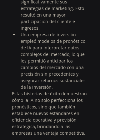
significativamente sus 
estrategias de marketing. Esto 
resultó en una mayor 
participación del cliente e 
ingresos.
Una empresa de inversión 
empleó modelos de pronóstico 
de IA para interpretar datos 
complejos del mercado, lo que 
les permitió anticipar los 
cambios del mercado con una 
precisión sin precedentes y 
asegurar retornos sustanciales 
de la inversión.
Estas historias de éxito demuestran 
cómo la IA no solo perfecciona los 
pronósticos, sino que también 
establece nuevos estándares en 
eficiencia operativa y previsión 
estratégica, brindando a las 
empresas una ventaja competitiva.