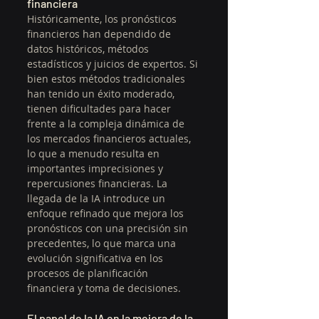
financiera
Históricamente, los pronósticos 
financieros han dependido de 
datos históricos, métodos 
estadísticos y juicios de expertos. Si 
bien estos métodos tradicionales 
han tenido un éxito moderado, 
tienen dificultades para hacer 
frente a la compleja dinámica de 
los mercados financieros actuales, 
lo que a menudo resulta en 
importantes imprecisiones y 
repercusiones financieras. La 
llegada de la IA introduce un 
enfoque refinado que mejora los 
pronósticos con una precisión sin 
precedentes, lo que marca una 
evolución significativa en los 
procesos de planificación 
financiera y toma de decisiones.
El papel de la IA en la mejora de la 