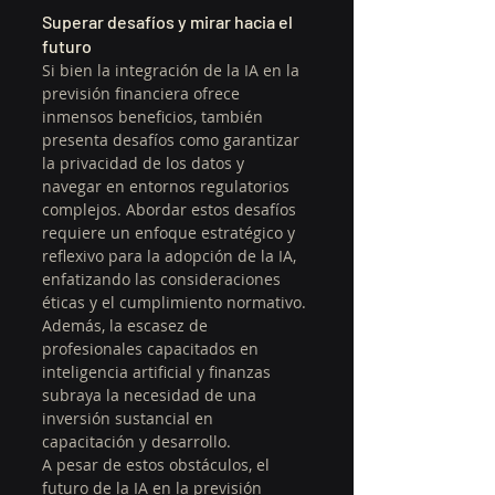
Superar desafíos y mirar hacia el 
futuro
Si bien la integración de la IA en la 
previsión financiera ofrece 
inmensos beneficios, también 
presenta desafíos como garantizar 
la privacidad de los datos y 
navegar en entornos regulatorios 
complejos. Abordar estos desafíos 
requiere un enfoque estratégico y 
reflexivo para la adopción de la IA, 
enfatizando las consideraciones 
éticas y el cumplimiento normativo. 
Además, la escasez de 
profesionales capacitados en 
inteligencia artificial y finanzas 
subraya la necesidad de una 
inversión sustancial en 
capacitación y desarrollo.
A pesar de estos obstáculos, el 
futuro de la IA en la previsión 