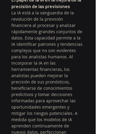
precisión de las previsiones
La IA está a la vanguardia de la 
revolución de la previsión 
financiera al procesar y analizar 
rápidamente grandes conjuntos de 
datos. Esta capacidad permite a la 
IA identificar patrones y tendencias 
complejos que no son evidentes 
para los analistas humanos. Al 
incorporar la IA en las 
herramientas financieras, los 
analistas pueden mejorar la 
precisión de sus pronósticos, 
beneficiarse de conocimientos 
predictivos y tomar decisiones 
informadas para aprovechar las 
oportunidades emergentes y 
mitigar los riesgos potenciales. A 
medida que los modelos de IA 
aprenden continuamente de 
nuevos datos, perfeccionan 