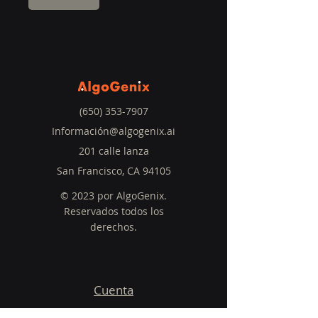
(650) 353-7907
Información@algogenix.ai
201 calle lanza
San Francisco, CA 94105
© 2023 por AlgoGenix.
Reservados todos los
derechos.
Cuenta